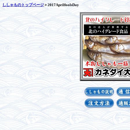
ししゃものトップページ
＞2017AprilfoolsDay